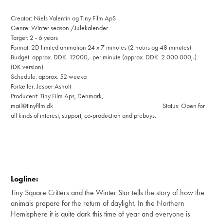
Creator: Niels Valentin og Tiny Film ApS
Genre: Winter season /Julekalender.
Target: 2 - 6 years
Format: 2D limited animation 24 x 7 minutes (2 hours og 48 minutes)
Budget: approx. DDK. 12000,- per minute (approx. DDK. 2.000.000,-)
(DK version)
Schedule: approx. 52 weeka
Fortæller: Jesper Asholt
Producent: Tiny Film Aps, Denmark,
mail@tinyfilm.dk Status: Open for
all kinds of interest, support, co-production and prebuys.
Logline:
Tiny Square Critters and the Winter Star tells the story of how the
animals prepare for the return of daylight.
In the Northern
Hemisphere it is quite dark this time of year and everyone is