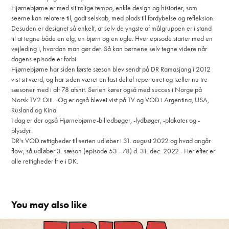
Hjørnebjørne er med sit rolige tempo, enkle design og historier, som
seerne kan relatere til, godt selskab, med plads til fordybelse og refleksion.
Desuden er designet så enkelt, at selv de yngste af målgruppen er i stand
til at tegne både en elg, en bjørn og en ugle. Hver episode starter med en
vejleding i, hvordan man gør det. Så kan børnene selv tegne videre når
dagens episode er forbi.
Hjørnebjørne har siden første sæson blev sendt på DR Ramasjang i 2012
vist sit værd, og har siden været en fast del af repertoiret og tæller nu tre
sæsoner med i alt 78 afsnit. Serien kører også med succes i Norge på
Norsk TV2 Oiii. -Og er også blevet vist på TV og VOD i Argentina, USA,
Rusland og Kina.
I dag er der også Hjørnebjørne-billedbøger, -lydbøger, -plakater og -
plysdyr.
DR's VOD rettigheder til serien udløber i 31. august 2022 og hvad angår
flow, så udløber 3. sæson (episode 53 - 78) d. 31. dec. 2022 - Her efter er
alle rettigheder frie i DK.
You may also like