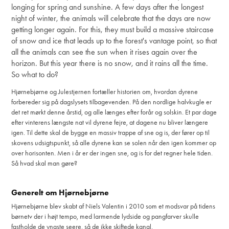
longing for spring and sunshine.
A few days after the longest
night of winter, the animals will celebrate that the days are now
getting longer again.
For this, they must build a massive staircase
of snow and ice that leads up to the forest's vantage point, so that
all the animals can see the sun when it rises again over the
horizon.
But this year there is no snow, and it rains all the time.
So what to do?
Hjørnebjørne og Julestjernen fortæller historien om, hvordan dyrene
forbereder sig på dagslysets tilbagevenden. På den nordlige halvkugle er
det ret mørkt denne årstid, og alle længes efter forår og solskin. Et par dage
efter vinterens længste nat vil dyrene fejre, at dagene nu bliver længere
igen. Til dette skal de bygge en massiv trappe af sne og is, der fører op til
skovens udsigtspunkt, så alle dyrene kan se solen når den igen kommer op
over horisonten. Men i år er der ingen sne, og is for det regner hele tiden.
Så hvad skal man gøre?
Generelt om Hjørnebjørne
Hjørnebjørne blev skabt af Niels Valentin i 2010 som et modsvar på tidens
børnetv der i højt tempo, med larmende lydside og pangfarver skulle
fastholde de yngste seere, så de ikke skiftede kanal.