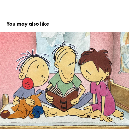
You may also like
Thomas & Tim       originalt cel setup 10 DKK 
2300,-
1992