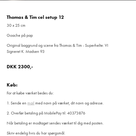
Thomas & Tim cel setup 12
30 x 25 cm
Goache på pap
Original baggrund og scene fra Thomas & Tim - Superhelte: VI
Signeret K. Madsen 93
DKK 2300,-
Køb:
For at købe værket bedes du:
1. Sende en
mail
med navn på værket, dit navn og adresse.
2. Overfør betaling på MobilePay til: 40373876
Når betaling er modtaget sendes værket til dig med posten.
Skriv endelig hvis du har spørgsmål.