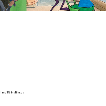
l:
mail@tinyfilm.dk