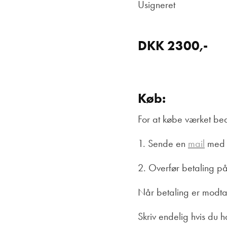
Usigneret
DKK 2300,-
Køb:
For at købe værket be
1. Sende en
mail
med n
2. Overfør betaling p
Når betaling er modta
Skriv endelig hvis du 