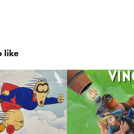
 like
 Tim       
Valkyriens Vin
lt cel setup 12 
Det Blå Bjerg 
300,-
249,-
2023