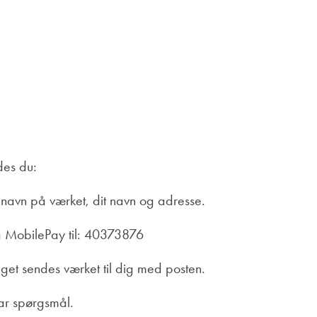
des du:
avn på værket, dit navn og adresse.
å MobilePay til: 40373876
get sendes værket til dig med posten.
har spørgsmål.