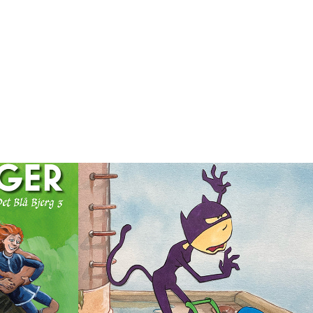
ger 
Thomas & Tim       
3 DKK 
originalt cel setup 9 
DKK 2300,-
1992