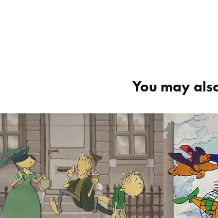
You may also
Thomas & Tim       
Thomas &
originalt cel setup 6 
origina
DKK 2300,-
DKK 2
1992
1992