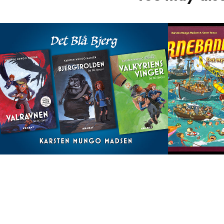
Det Blå BJerg - hele 
Børne
serien DKK 600,-
billed
149,-
2023
2025