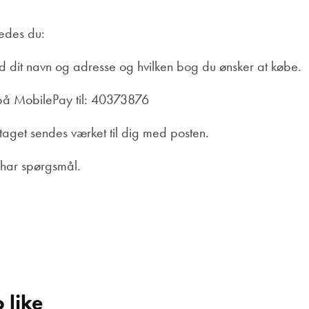
edes du:
 dit navn og adresse og hvilken bog du ønsker at købe.
 på MobilePay til: 40373876
aget sendes værket til dig med posten.
u har spørgsmål.
 like