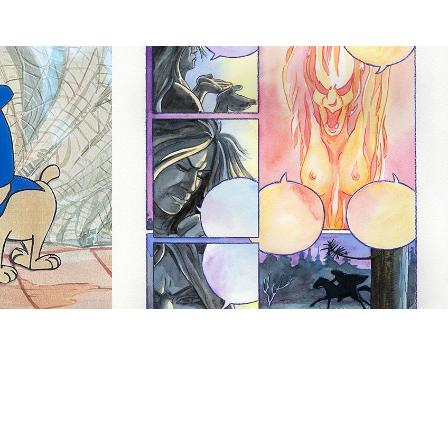
Nannas Drøm 
tup 8 
Original side 23 
DKK 1300,-
2023