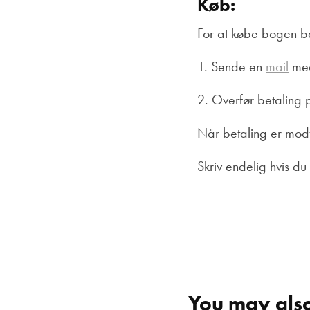
Køb:
For at købe bogen b
1. Sende en
mail
med
2. Overfør betaling
Når betaling er modt
Skriv endelig hvis d
You may also