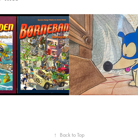
banden, 
Thomas & Tim       
bøger DKK 
originalt cel se
DKK 2300,-
1992
↑
Back to Top