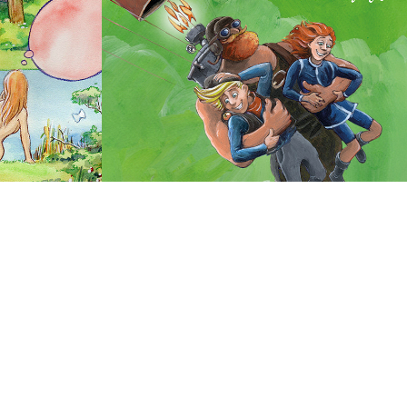
9 
Det Blå Bjerg 3 DKK 
249,-
2023