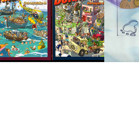
billedbøger DKK 
origina
149,-
DKK 2
2025
1992