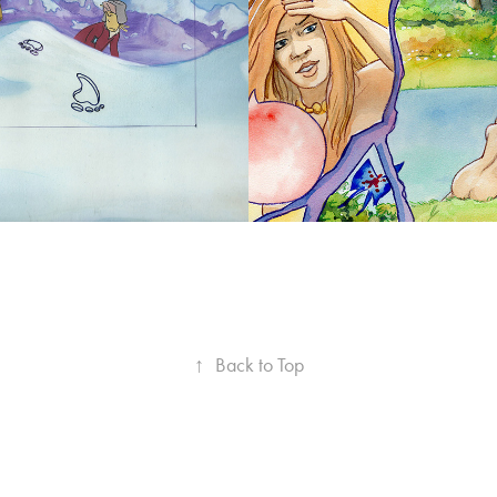
lt cel setup 4 
Original side 1
300,-
DKK 1300,-
2023
↑
Back to Top