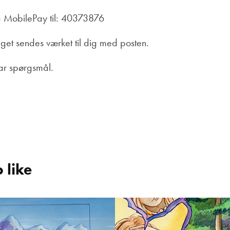
å MobilePay til: 40373876
get sendes værket til dig med posten.
har spørgsmål.
 like
Tim        
Nannas Drøm 