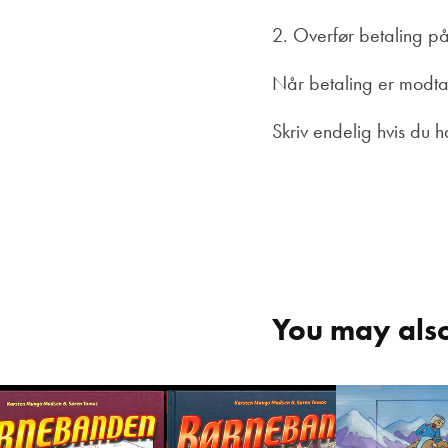
2. Overfør betaling p
Når betaling er modta
Skriv endelig hvis du 
You may also
Børnebanden, 
Thomas & 